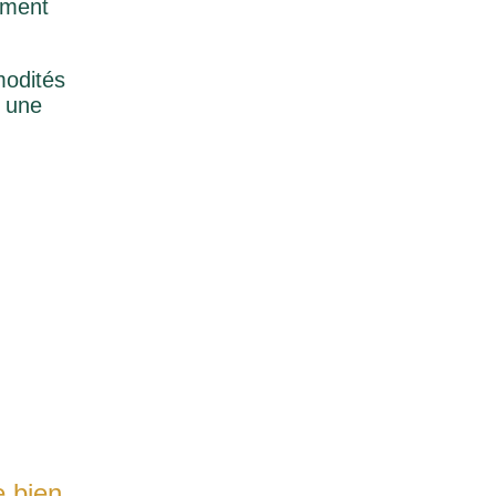
ement
modités
à une
e bien