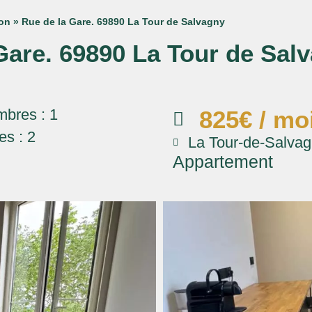
on
»
Rue de la Gare. 69890 La Tour de Salvagny
Gare. 69890 La Tour de Sal
bres : 1
825€ / mo
s : 2
La Tour-de-Salva
Appartement