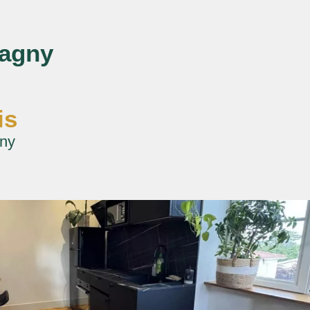
vagny
is
gny