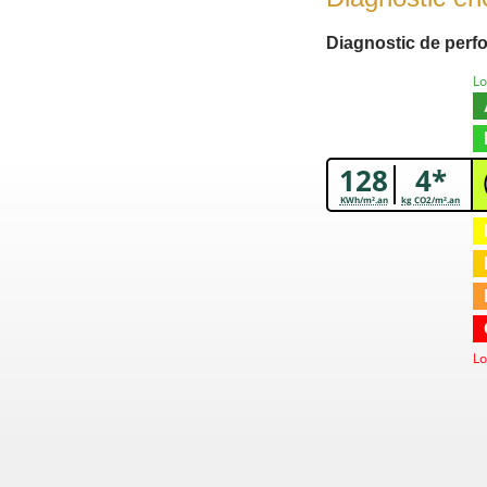
Diagnostic de perf
L
128
4*
KWh/m².an
kg CO2/m².an
Lo