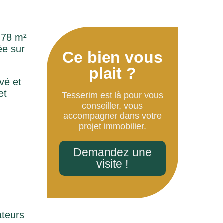
,78 m²
ée sur
Ce bien vous
plait ?
vé et
et
Tesserim est là pour vous
conseiller, vous
accompagner dans votre
projet immobilier.
Demandez une
visite !
ateurs