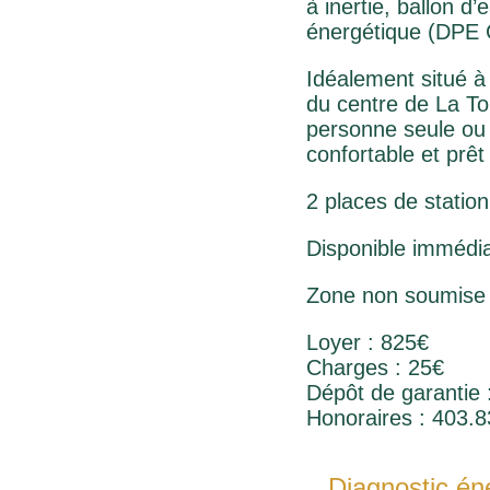
à inertie, ballon d
énergétique (DPE 
Idéalement situé 
du centre de La To
personne seule ou
confortable et prêt 
2 places de statio
Disponible immédi
Zone non soumise 
Loyer : 825€
Charges : 25€
Dépôt de garantie 
Honoraires : 403.8
Diagnostic én