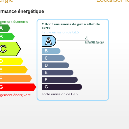
ormance énergétique
ogement économe
* Dont émissions de gaz à effet de
A
serre
Faible émission de GES
B
4
A
KgéqCO2 / m².an
C
B
C
D
D
E
E
F
F
G
G
Forte émission de GES
gement énergivore